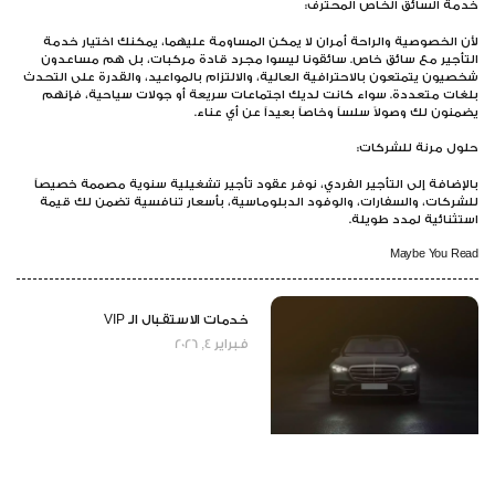
مة السائق الخاص المحترف:
ن الخصوصية والراحة أمران لا يمكن المساومة عليهما، يمكنك اختيار خدمة
تأجير مع سائق خاص. سائقونا ليسوا مجرد قادة مركبات، بل هم مساعدون
صيون يتمتعون بالاحترافية العالية، والالتزام بالمواعيد، والقدرة على التحدث
غات متعددة. سواء كانت لديك اجتماعات سريعة أو جولات سياحية، فإنهم
منون لك وصولاً سلساً وخاصاً بعيداً عن أي عناء.
ول مرنة للشركات:
لإضافة إلى التأجير الفردي، نوفر عقود تأجير تشغيلية سنوية مصممة خصيصاً
شركات، والسفارات، والوفود الدبلوماسية، بأسعار تنافسية تضمن لك قيمة
تثنائية لمدد طويلة.
Maybe You Re
خدمات الاستقبال الـ VIP
فبراير 4, 2026