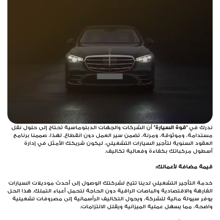
درك في
“قوة السيارة”
أن الشركات والجهات الدبلوماسية تحتاج إلى حلول نقل
تدامة، وموثوقة، ومرنة، تضمن سير العمل دون انقطاع. لهذا، صممنا برنامج
عقود السنوية لتأجير السيارات التشغيلي، ليكون شريكك الأمثل في إدارة
طول مركباتك بكفاءة وفعالية تكاليف.
مة مضافة لأعمالك:
مة التأجير التشغيلي لدينا تتيح لشركتك الوصول إلى أحدث موديلات السيارات
فارهة والاقتصادية والباصات الراقية دون الحاجة لتحمل أعباء التملك. هذا الحل
فر سيولة مالية للشركة، ويحول التكاليف الرأسمالية إلى مصروفات تشغيلية
ضحة، مما يسهل عملية الميزانية ويقلل الالتزامات.