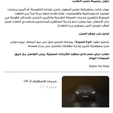
لول مصممة حسب الطلب:
اء كانت متطلباتك توفير أسطول كامل للإدارة التنفيذية، أو تأمين مركبات
وفود الدبلوماسية والقنصليات، فإننا نقدم حلولاً مرنة تبدأ من العقود
سنوية وتتضمن خدمات الصيانة الشاملة والتأمين الكامل والبدائل الفورية في
ل الأعطال. كما يمكن دمج خدمة السائقين المحترفين ومتعددي اللغات ضمن
عقد لضمان أعلى مستوى من الكفاءة.
كيز على جوهر العمل:
ختيار عقود
“قوة السيارة”
، يمكنك التركيز كلياً على نمو أعمالك، بينما نتولى
ن مسؤولية تأمين وإدارة تنقلاتك بالكامل على مدار الساعة.
لب عرض سعر خاص بعقود الشركات السنوية، يرجى التواصل مع فريق
مبيعات اليوم.
Maybe You Re
خدمات الاستقبال الـ VIP
فبراير 4, 2026